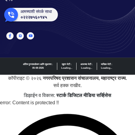
आमच्याशी संपर्क साधा
०२२२७५६०१४५
अंतिम पुनरावलोकन आणि सुधारणा :
एकूण भेटी :
आजच्या भेटी :
मासिक भेटी :
05-08-2026
Loading...
Loading...
Loading...
कॉपीराइट © २०२६
नगरपरिषद प्रशासन संचालनालय, महाराष्ट्र राज्य.
सर्व हक्क राखीव.
डिझाईन व विकास:
स्टार्क डिजिटल मीडिया सर्व्हिसेस
error:
Content is protected !!