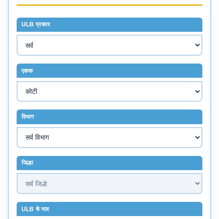
ULB प्रकार
एकक
विभाग
जिल्हा
ULB चे नाव