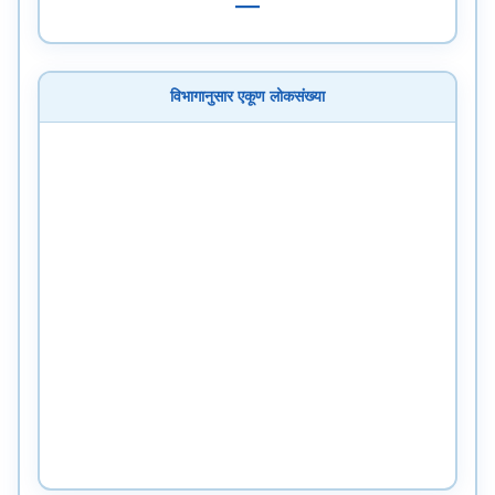
—
विभागानुसार एकूण लोकसंख्या