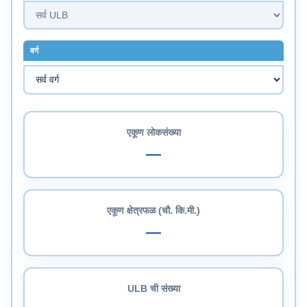
वर्ग
एकूण लोकसंख्या
—
एकूण क्षेत्रफळ (चौ. कि.मी.)
—
ULB ची संख्या